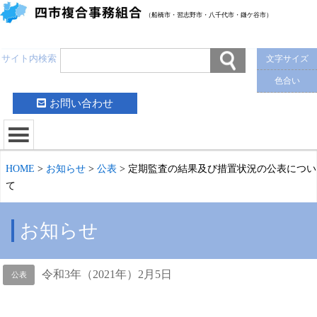
（船橋市・習志野市・八千代市・鎌ケ谷市）
サイト内検索
文字サイズ
色合い
お問い合わせ
HOME
>
お知らせ
>
公表
>
定期監査の結果及び措置状況の公表につい
て
お知らせ
令和3年（2021年）2月5日
公表