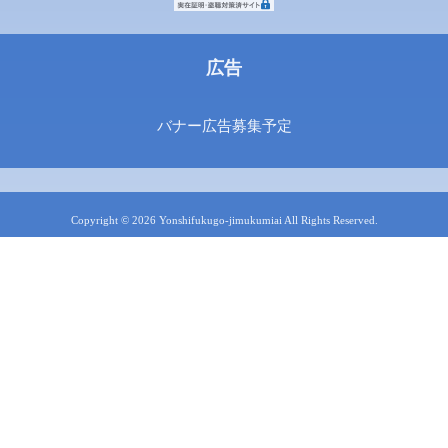
広告
バナー広告募集予定
Copyright © 2026 Yonshifukugo-jimukumiai All Rights Reserved.