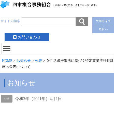
（船橋市・習志野市・八千代市・鎌ケ谷市）
サイト内検索
文字サイズ
色合い
お問い合わせ
HOME
>
お知らせ
>
公表
>
女性活躍推進法に基づく特定事業主行動計
画の公表について
お知らせ
令和3年（2021年）4月1日
公表