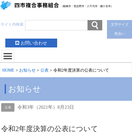
（船橋市・習志野市・八千代市・鎌ケ谷市）
サイト内検索
文字サイズ
色合い
お問い合わせ
HOME
>
お知らせ
>
公表
>
令和2年度決算の公表について
お知らせ
令和3年（2021年）8月23日
公表
令和2年度決算の公表について