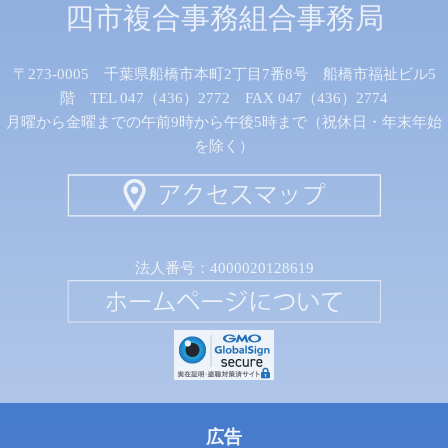
四市複合事務組合事務局
〒273-0005 千葉県船橋市本町2丁目7番8号 船橋市福祉ビル5
階 TEL 047（436）2772 FAX 047（436）2774
月曜から金曜までの午前9時から午後5時まで（祝休日・年末年始
を除く）
法人番号：4000020128619
広告