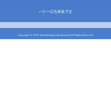
バナー広告募集予定
Copyright © 2026 Yonshifukugo-jimukumiai All Rights Reserved.