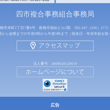
四市複合事務組合事務局
船橋市本町2丁目7番8号 船橋市福祉ビル5階 TEL 047（436）2772 FA
曜から金曜までの午前9時から午後5時まで（祝休日・年末年始を除
法人番号：4000020128619
広告