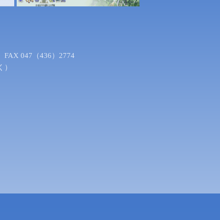
X 047（436）2774
く）