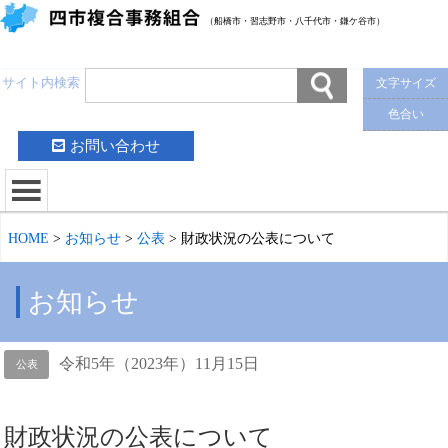
（船橋市・習志野市・八千代市・鎌ケ谷市）
サイト内検索
文字サイズ
色合い
お問い合わせ
HOME
>
お知らせ
>
公表
>
財政状況の公表について
お知らせ
令和5年（2023年）11月15日
公表
財政状況の公表について