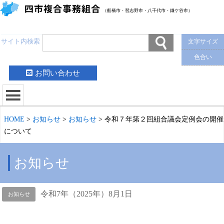
（船橋市・習志野市・八千代市・鎌ケ谷市）
サイト内検索
文字サイズ
色合い
お問い合わせ
HOME
>
お知らせ
>
お知らせ
>
令和７年第２回組合議会定例会の開催
について
お知らせ
令和7年（2025年）8月1日
お知らせ