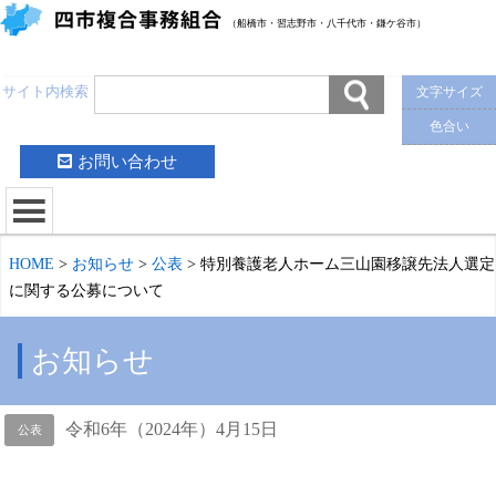
（船橋市・習志野市・八千代市・鎌ケ谷市）
サイト内検索
文字サイズ
色合い
お問い合わせ
HOME
>
お知らせ
>
公表
>
特別養護老人ホーム三山園移譲先法人選定
に関する公募について
お知らせ
令和6年（2024年）4月15日
公表